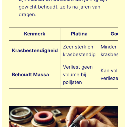
gewicht behoudt, zelfs na jaren van
dragen.
Kenmerk
Platina
Goud
Zeer sterk en
Minder
Krasbestendigheid
krasbestendig
krasbesten
Verliest geen
Kan volum
Behoudt Massa
volume bij
verliezen
polijsten