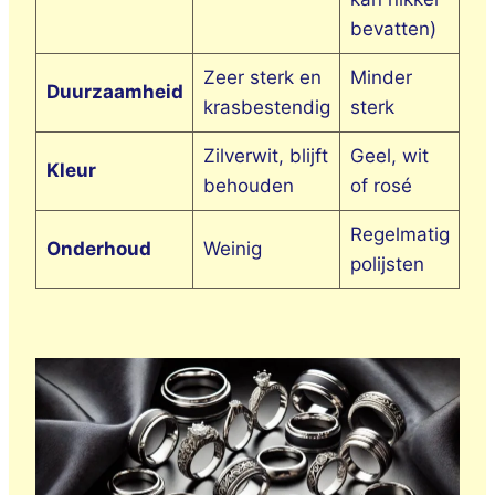
bevatten)
Zeer sterk en
Minder
Kr
Duurzaamheid
krasbestendig
sterk
da
Zilverwit, blijft
Geel, wit
Wit
Kleur
behouden
of rosé
ro
Regelmatig
Ve
Onderhoud
Weinig
polijsten
ro