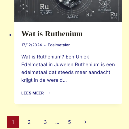
Wat is Ruthenium
17/12/2024
Edelmetalen
Wat is Ruthenium? Een Uniek
Edelmetaal in Juwelen Ruthenium is een
edelmetaal dat steeds meer aandacht
krijgt in de wereld…
WAT
LEES MEER
IS
RUTHENIUM
Page
Next
1
2
3
…
5