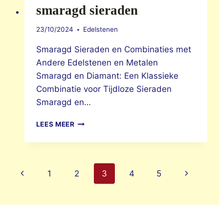
smaragd sieraden
23/10/2024
Edelstenen
Smaragd Sieraden en Combinaties met
Andere Edelstenen en Metalen
Smaragd en Diamant: Een Klassieke
Combinatie voor Tijdloze Sieraden
Smaragd en…
SMARAGD
LEES MEER
SIERADEN
Page
Previous
Next
1
2
3
4
5
Page
Page
navigation